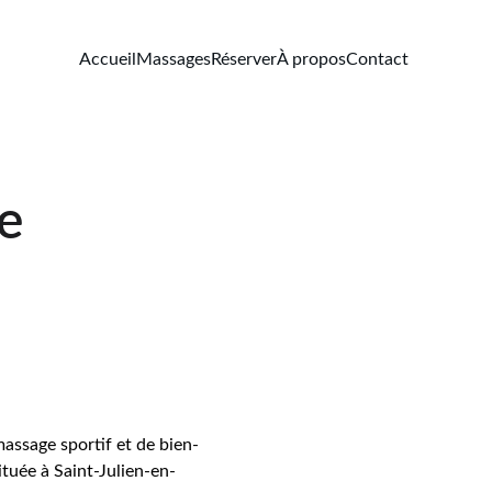
Accueil
Massages
Réserver
À propos
Contact
e
assage sportif et de bien-
ituée à Saint-Julien-en-