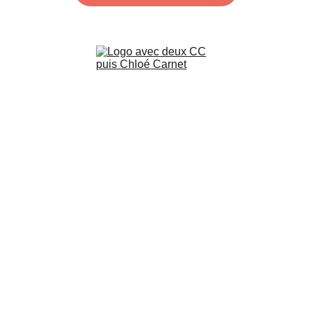
Contact
carnet.massage@gmail.com
+33 6 66 74 36 13
Retrouvez-moi sur 
les réseaux
Mentions légales
Conditions Générales de Vente